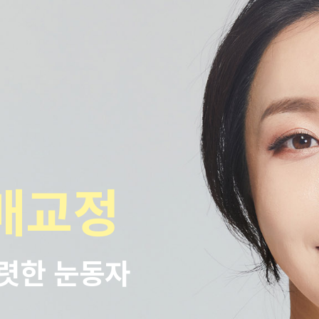
눈매교정
렷한 눈동자