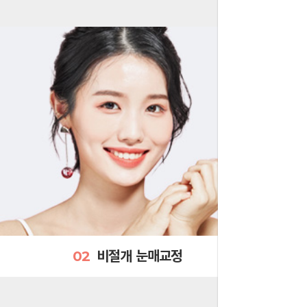
02
비절개 눈매교정