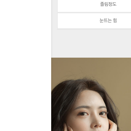
졸림정도
눈뜨는 힘