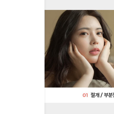
01
절개 / 부