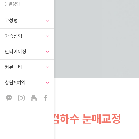
눈밑성형
코성형
가슴성형
안티에이징
커뮤니티
상담&예약
안검하수 눈매교정