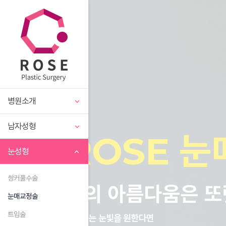
병원소개
남자성형
ROSE 
눈성형
쌍커풀수술
눈의 아름다움은 또
눈매교정술
트임술
생기있는 눈빛을 원한다면