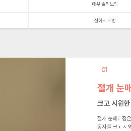
매우 졸려보임
심하게 약함
01
절개 눈
크고 시원한
절개 눈매교정은
동자를 크고 시