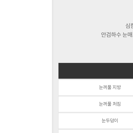
심
안검하수 눈매
눈꺼풀 지방
눈꺼풀 처짐
눈두덩이