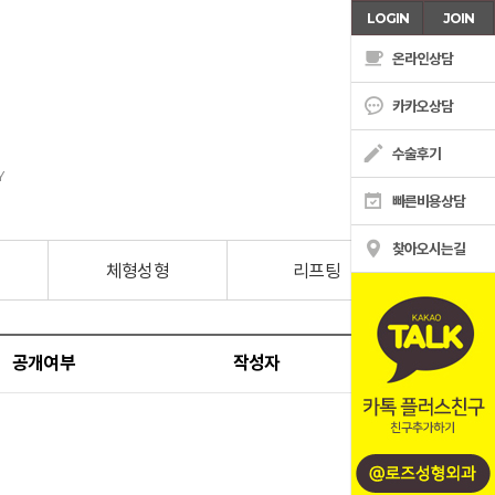
LOGIN
JOIN
온라인상담
카카오상담
수술후기
Y
빠른비용상담
찾아오시는길
체형성형
리프팅
남
온라인상담
공개여부
작성자
작성일
카톡상담
수술후기