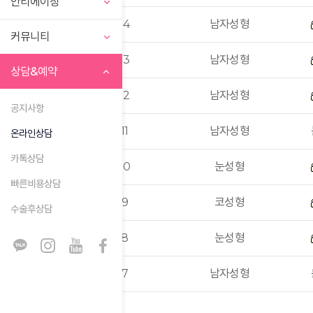
안티에이징
14
남자성형
커뮤니티
13
남자성형
상담&예약
12
남자성형
공지사항
11
남자성형
온라인상담
카톡상담
10
눈성형
빠른비용상담
9
코성형
수술후상담
8
눈성형
7
남자성형