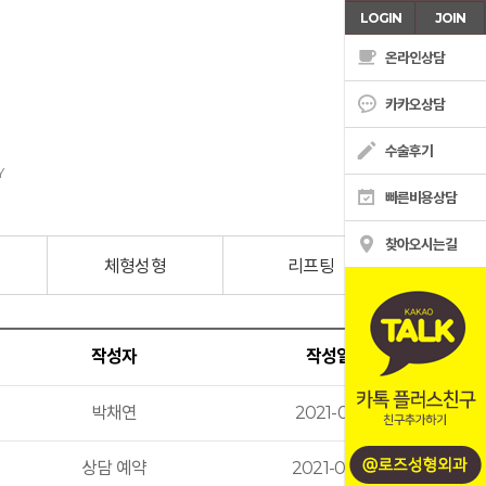
LOGIN
JOIN
온라인상담
카카오상담
수술후기
Y
빠른비용상담
찾아오시는길
체형성형
리프팅
기타 
온라인상담
작성자
작성일자
카톡상담
박채연
2021-02-14
수술후기
상담 예약
2021-02-02