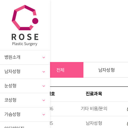
병원소개
전체
남자성형
남자성형
눈성형
번호
진료과목
코성형
16
기타 비용/문의
가슴성형
15
남자성형