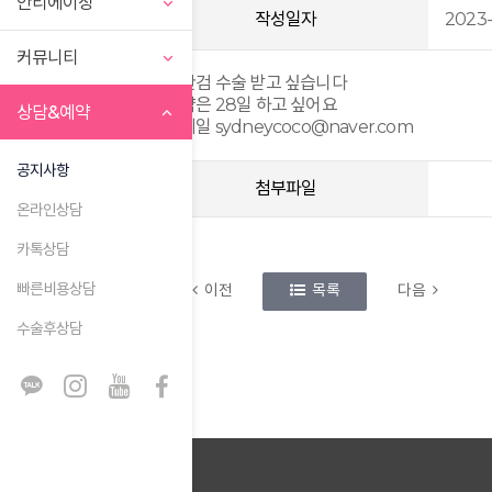
안티에이징
작성일자
2023-
커뮤니티
하안검 수술 받고 싶습니다
예약은 28일 하고 싶어요
상담&예약
이메일 sydneycoco@naver.com
공지사항
첨부파일
온라인상담
카톡상담
빠른비용상담
이전
목록
다음
수술후상담