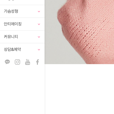
가슴성형
안티에이징
커뮤니티
상담&예약