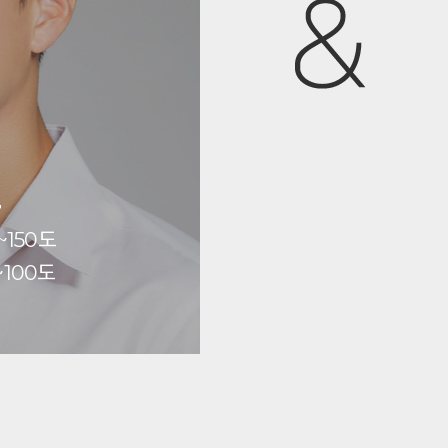
도
~150도
~100도