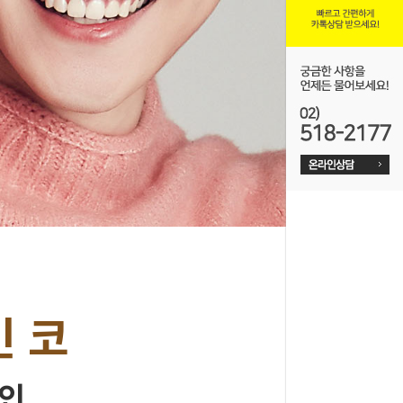
온라인예약
 코
라인