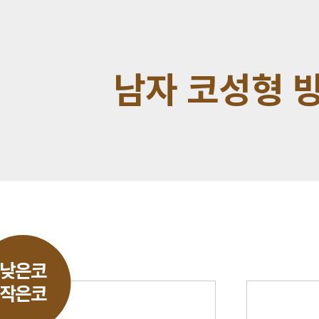
남자 코성형 
낮은코
작은코