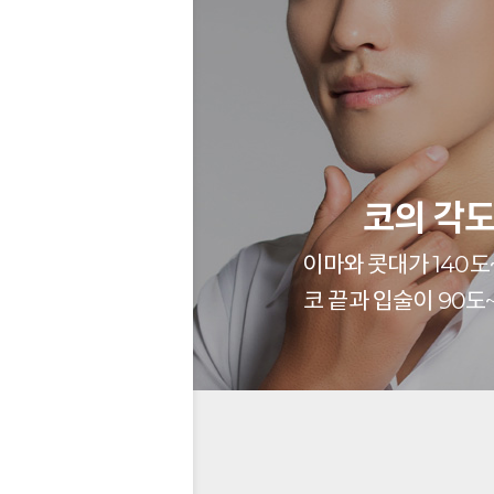
코의 각
이마와 콧대가 140도
코 끝과 입술이 90도