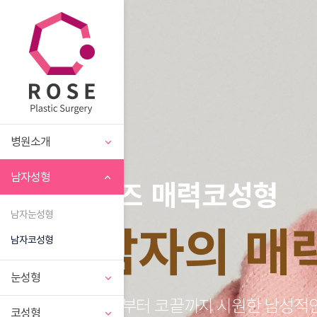
병원소개
남자성형
로즈 매력코성형
남자눈성형
남자의 매
남자코성형
눈성형
미간부터 코끝까지 시원한 남성적인
코성형